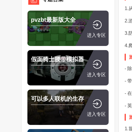
1
pvzbt最新版大全
2
3
进入专区
4
假面骑士腰带模拟器
-
大全
进入专区
-
-
可以多人联机的生存
-
游戏
进入专区
1