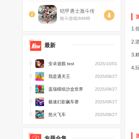
铠甲勇士激斗传
2
(正版)
格斗游戏
/
84MB
1
2
最新
3
安卓遊戲 test
2025/10/01
4
我是通关王
2025/08/27
盖瑞模组沙盒世界
2025/08/27
极速幻影飙车赛
2025/08/27
怒火飞车
2025/08/27
专题合集