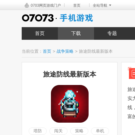
|
|
0703网页游戏门户
首页
全站导航
首页
下载
专题
当前位置：
首页
>
战争策略
>
旅途防线最新版本
旅途防线最新版本
旅
实
线
富
塔防
闯关
策略
单机