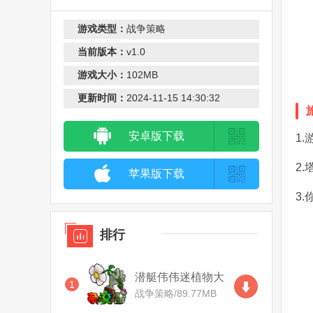
休闲
游戏类型：
战争策略
当前版本：
v1.0
游戏大小：
102MB
更新时间：
2024-11-15 14:30:32
安卓版下载
1
2
苹果版下载
3
排行
潜艇伟伟迷植物大
1
战僵尸(Plants vs.
战争策略
/
89.77MB
Zombies FREE)