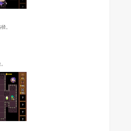
路径。
。
位。