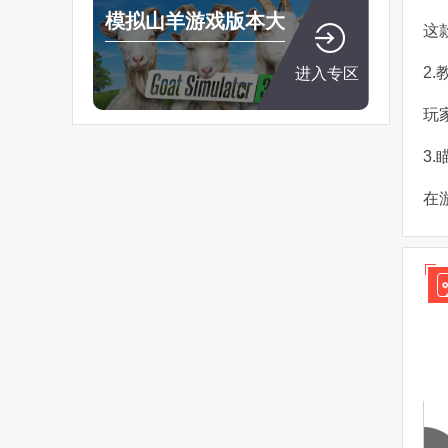
模拟山羊游戏版本大
这
全
2
进入专区
玩
3
在