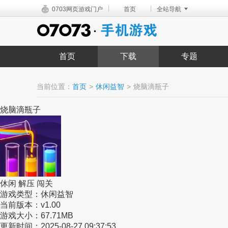
|
|
0703网页游戏门户
首页
全站导航
首页
下载
专题
当前位置：
首页
>
休闲益智
>
烧脑滴瓶子
烧脑滴瓶子
休闲
解压
闯关
游戏类型：
休闲益智
当前版本：
v1.00
游戏大小：
67.71MB
更新时间：
2025-08-27 09:37:53