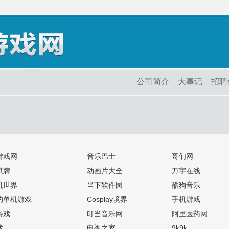
公司简介
大事记
招聘
 游戏网
音乐巴士
哥们网
棋牌
动画片大全
万宇在线
机世界
当下软件园
酷狗音乐
的单机游戏
Cosplay境界
手机游戏
游戏
叮当音乐网
阿里医药网
戏
电视之家
9k9k