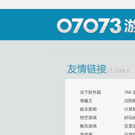
当下软件园
766
海贼王
沈阳
娱乐新闻
计算
悟空游戏
好玩
猴岛游戏
百度
游戏堡
玩游