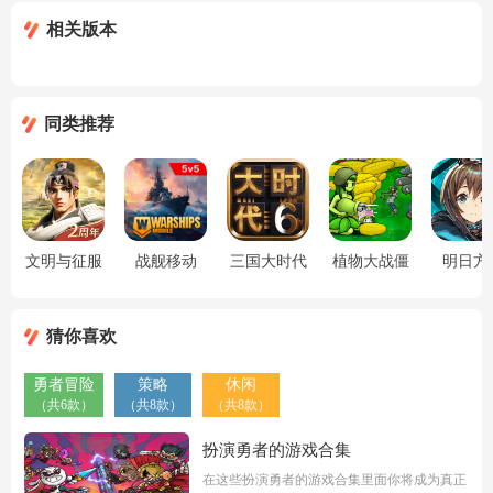
相关版本
同类推荐
文明与征服
战舰移动
三国大时代
植物大战僵
明日方
2(Warships
6
尸(娘化版)
Mobile)
猜你喜欢
勇者冒险
策略
休闲
（共6款）
（共8款）
（共8款）
扮演勇者的游戏合集
在这些扮演勇者的游戏合集里面你将成为真正