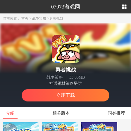
07073游戏网
当前位置：
首页
>
战争策略
>
勇者挑战
勇者挑战
战争策略
|
33.83MB
神话题材策略塔防
立即下载
介绍
相关版本
同类推荐