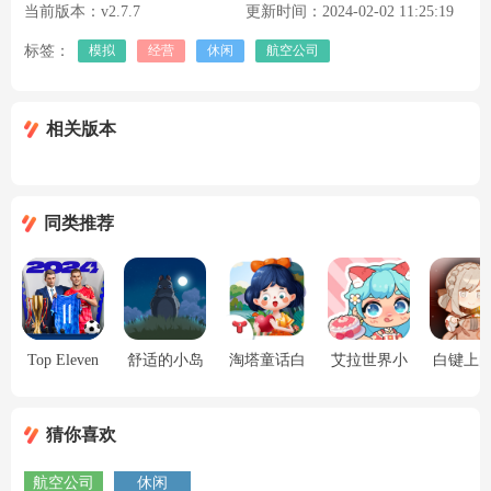
当前版本：
v2.7.7
更新时间：
2024-02-02 11:25:19
标签：
模拟
经营
休闲
航空公司
相关版本
同类推荐
Top Eleven
舒适的小岛
淘塔童话白
艾拉世界小
白键上
最新版本
官方正版
雪公主
镇生活
奏曲官
版(Conce
猜你喜欢
on Whit
航空公司
休闲