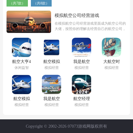
（共7款）
（共8款）
模拟航空公司经营游戏
在模拟航空公司经营游戏里面成为航空公司的
大佬，按照你的理解去经营自己的航空公司，
模拟制定飞行路线，扩张自己的飞行航线将你
的航空公司不断的扩大！你的商业天赋在这些
游戏里面得到充分的展现！
航空大亨4
航空模拟
我是航空
大航空时
官方完整
器
管制官汉
代
休闲益智
模拟经营
模拟经营
模拟经营
版
2024(Aerofly
化版
FS 2024)
航空模拟
我是航空
航空经理
器
管制官
2024(Airline
模拟经营
模拟经营
模拟经营
2020(Aerofly
4(ぼく管4
Manager)
FS 2020)
福岡)
Copyright © 2002-
2026 07073游戏网版权所有