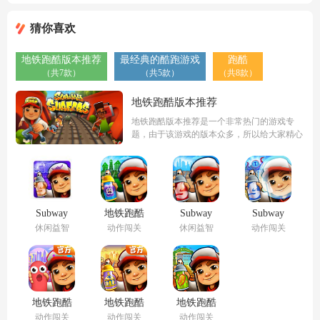
（2023最新
跑酷国际服
猜你喜欢
版）
3.14.1版
本）
地铁跑酷版本推荐
最经典的酷跑游戏
跑酷
（共7款）
（共5款）
（共8款）
地铁跑酷版本推荐
地铁跑酷版本推荐是一个非常热门的游戏专
题，由于该游戏的版本众多，所以给大家精心
准备了这个游戏专题，在这里可以挑选到很多
比较热门受欢迎的版本，让你不用一个个下
载，一键可以全部完成，自由畅玩，非常舒
服！
Subway
地铁跑酷
Subway
Subway
Surf（地
冰岛版(地
Surf（地
Surf（地
休闲益智
动作闯关
休闲益智
动作闯关
铁跑酷哥
铁酷跑)
铁跑酷国
铁跑酷海
本哈根国
际服3.14.1
底世界版
际服）
版本）
本）
地铁跑酷
地铁跑酷
地铁跑酷
老版本
(呼和浩
地铁城正
动作闯关
动作闯关
动作闯关