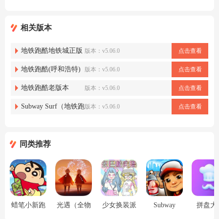
最经典的酷跑游戏
地铁跑酷系列游戏
地铁跑酷多种版本系列
地铁跑酷版本推荐
相关版本
地铁跑酷地铁城正版
版本：v5.06.0
点击查看
地铁跑酷(呼和浩特)
版本：v5.06.0
点击查看
地铁跑酷老版本
版本：v5.06.0
点击查看
Subway Surf（地铁跑
版本：v5.06.0
点击查看
酷海底世界版本）
同类推荐
蜡笔小新跑
光遇（全物
少女换装派
Subway
拼盘大
酷游戏
品版）
对
Surf（地铁