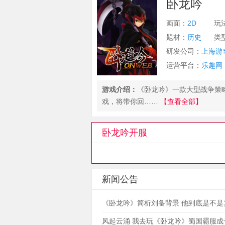
卧龙吟
画面：
2D
玩
题材：
历史
类
研发公司：
上海游
运营平台：
乐趣网
游戏介绍：
《卧龙吟》一款大型战争策
戏，将带你回……
【查看全部】
卧龙吟开服
新闻公告
《卧龙吟》简析刘备背景 他到底是不是
鞋的？
风起云涌 我去玩《卧龙吟》蜀国霸服成