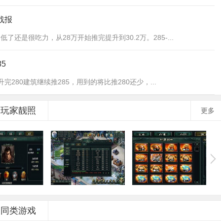
0战报
还是很吃力，从28万开始推完提升到30.2万。285-...
5
升完280建筑继续推285，用到的将比推280还少，...
玩家靓照
更多
同类游戏