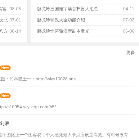
高官
08-05
卧龙吟三国难字读音扫盲大汇总
04-11
次北
07-01
卧龙吟辅政大臣功能介绍
07-02
八方
08-14
卧龙吟惊涛骇浪新副本曝光
06-06
更多
士一：http://wlys10028.sns...
54.wly.lequ.com/h5/...
附刘表
个图比上一个图容易，个人感觉最大卡点应该是高览。有时候没有...