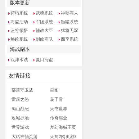
版本更新
狩猎系统
武魂系统
神秘商人
海盗活动
军团系统
砸罐系统
蓝将顿悟
辅政大臣
猛将无双
烙纹系统
刻纹商队
四季系统
海战副本
汉津水贼
夏口海盗
友情链接
部落守卫战
皇图
雷霆之怒
花千骨
蜀山战纪
天书世界
攻城掠地
传奇霸业
世界游戏
梦幻海贼王页游开服
大话神仙页游开服
天局2网页游戏开服表