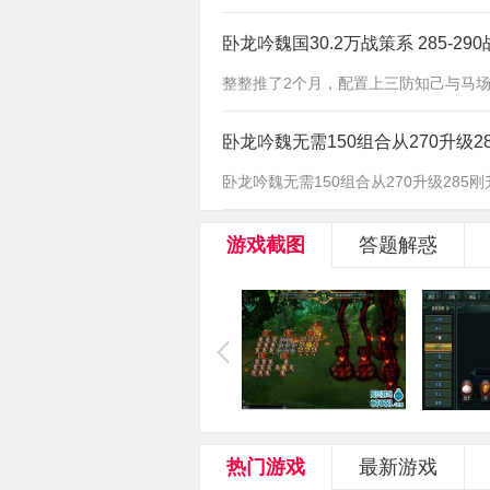
卧龙吟魏国30.2万战策系 285-29
整整推了2个月，配置上三防知己与马场低了
卧龙吟魏无需150组合从270升级28
卧龙吟魏无需150组合从270升级285刚
游戏截图
答题解惑
热门游戏
最新游戏