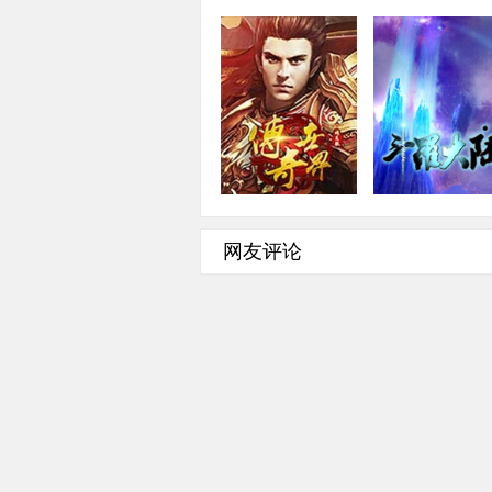
传奇世界
斗罗大陆
角色扮演·2.5D·即时
角色扮演·2D·回
网友评论