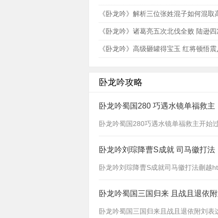
路
《卧龙吟》解析三位张姓混子如何混取
《卧龙吟》诸葛亮五次北伐全败 陆逊四
伐全胜
《卧龙吟》高级砸罐得宝玉 红将顿悟震
卧龙吟攻略
卧龙吟蜀国280 巧遇水镜单福救主
卧龙吟蜀国280巧遇水镜单福救主开始过图：竹林隐
卧龙吟刘琮降曹S成就 司马徽打法
卧龙吟刘琮降曹S成就司马徽打法蒯越http://s100
卧龙吟蜀国三国归来 且战且退依
卧龙吟蜀国三国归来且战且退依附刘表这