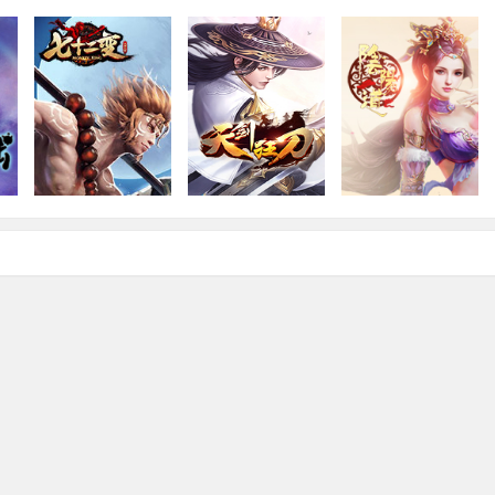
大闹天宫七十二变
天剑狂刀
阴阳道
合
角色扮演·2D·即时
2D·即时·角色扮演
角色扮演·2D·即时
H5