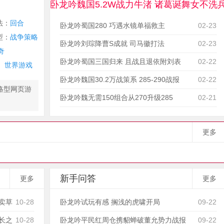
卧龙吟魏国5.2W战力牛渚 诸葛诞舞女不洗
法：
回合
卧龙吟蜀国280 巧遇水镜单福救主
02-23
型：
战争策略
卧龙吟刘琮降曹S成就 司马徽打法
02-23
奇
卧龙吟蜀国三国归来 且战且退依附刘表
02-22
世界游戏
卧龙吟魏国30.2万战策系 285-290战报
02-22
略型网页游
卧龙吟魏无需150组合从270升级285
02-21
更多
新手问答
更多
更多
卖草
10-28
卧龙吟试玩有感 搁浅的虎啸开局
09-22
长之
10-28
卧龙吟平民红周仓携貂蝉破董允势力战报
09-22