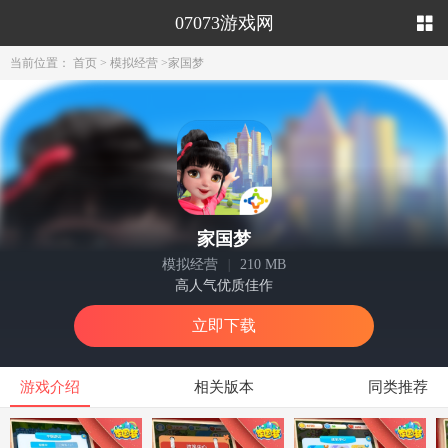
07073游戏网
当前位置：
首页
>
模拟经营
>
家国梦
家国梦
模拟经营
|
210 MB
高人气优质佳作
立即下载
游戏介绍
相关版本
同类推荐