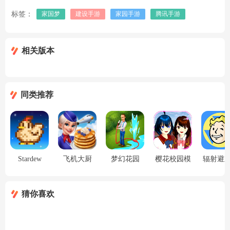
标签：
家国梦
建设手游
家园手游
腾讯手游
相关版本
同类推荐
Stardew
飞机大厨
梦幻花园
樱花校园模
辐射避
Valley（星
（Airplane
（无限星星
拟器（中文
（无限
露谷物语手
Chefs）
版99999
版）
存档版
猜你喜欢
机版）
亿）