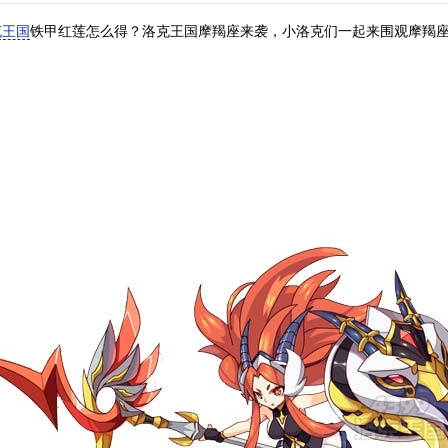
克王国
铁甲红莲怎么得？洛克王国摩羯座来袭，小洛克们一起来围观摩羯