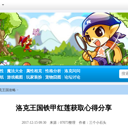
性
|
魔法大全
|
属性相克
|
性格分析
|
洛克问问
纸
|
游戏截图
|
玩家装扮
|
宠物囧图
|
论坛讨论
克王国攻略
>
洛克王国铁甲红莲获取心得分享
2017-12-15 09:30 来源：07073整理 作者：三个小石头