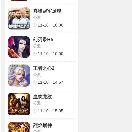
巅峰冠军足球
公测
11-18
10:00
幻刃录H5
公测
11-10
10:00
王者之心2
公测
11-10
14:57
血饮龙纹
公测
11-10
15:05
烈焰屠神
公测