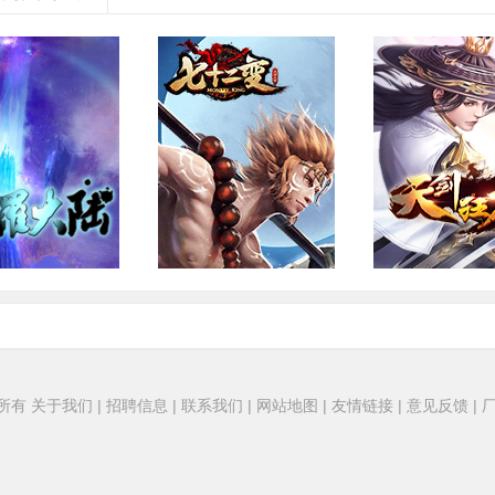
斗罗大陆
大闹天宫七十二变H5
天剑狂
扮演·2D·回合
角色扮演·2D·即时
2D·即时·角
权所有
关于我们
|
招聘信息
|
联系我们
|
网站地图
|
友情链接
|
意见反馈
|