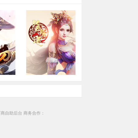
刀
阴阳道
色扮演
角色扮演·2D·即时
厂商自助后台
商务合作：