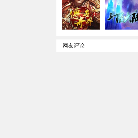
传奇世界
斗罗大陆
角色扮演·2.5D·即时
角色扮演·2D·回
网友评论