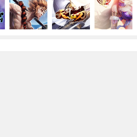
大闹天宫七十二变
天剑狂刀
阴阳道
合
角色扮演·2D·即时
2D·即时·角色扮演
角色扮演·2D·即时
H5