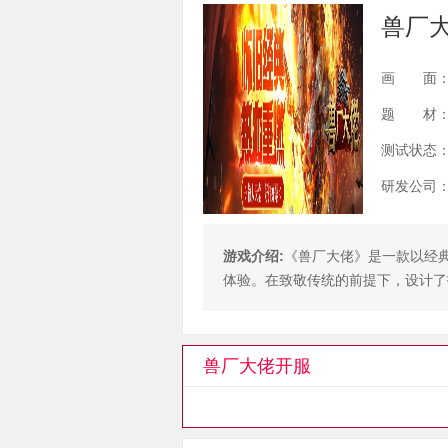
兽厂
画 面
题 材
测试状态
研发公司
游戏介绍:
《兽厂大佬》是一款以经
体验。在致敬传统的前提下，设计了
兽厂大佬开服