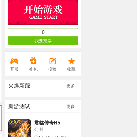
0
我要投票
开服
礼包
投稿
收藏
火爆新服
更多
新游测试
更多
君临传奇H5
公测