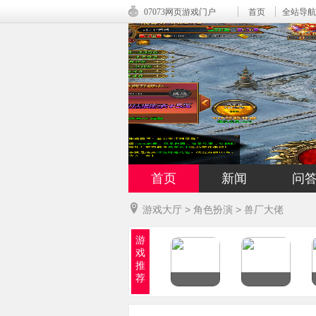
07073网页游戏门户
首页
全站导航
首页
新闻
问
游戏大厅
>
角色扮演
>
兽厂大佬
游
戏
推
荐