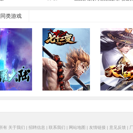
同类游戏
斗罗大陆
大闹天宫七十二变H5
天剑狂
扮演·2D·回合
角色扮演·2D·即时
2D·即时·角
权所有
关于我们
|
招聘信息
|
联系我们
|
网站地图
|
友情链接
|
意见反馈
|