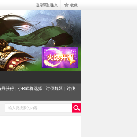
登录
|
注册
信息
收藏
骑丹获得
|
小R武将选择
|
讨伐魏延
|
讨伐