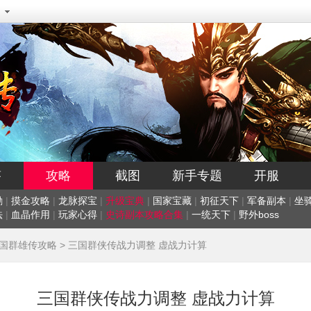
答
攻略
截图
新手专题
开服
励
|
摸金攻略
|
龙脉探宝
|
升级宝典
|
国家宝藏
|
初征天下
|
军备副本
|
坐
法
|
血晶作用
|
玩家心得
|
史诗副本攻略合集
|
一统天下
|
野外boss
国群雄传攻略
> 三国群侠传战力调整 虚战力计算
三国群侠传战力调整 虚战力计算