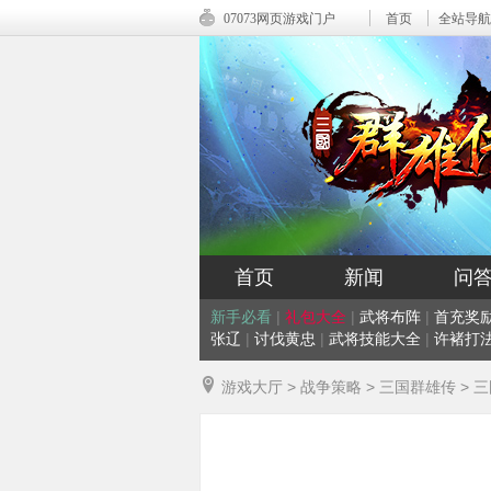
07073网页游戏门户
首页
全站导航
首页
新闻
问
新手必看
|
礼包大全
|
武将布阵
|
首充奖
张辽
|
讨伐黄忠
|
武将技能大全
|
许褚打
游戏大厅
>
战争策略
>
三国群雄传
>
三