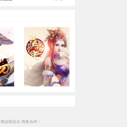
刀
阴阳道
色扮演
角色扮演·2D·即时
厂商自助后台
商务合作：