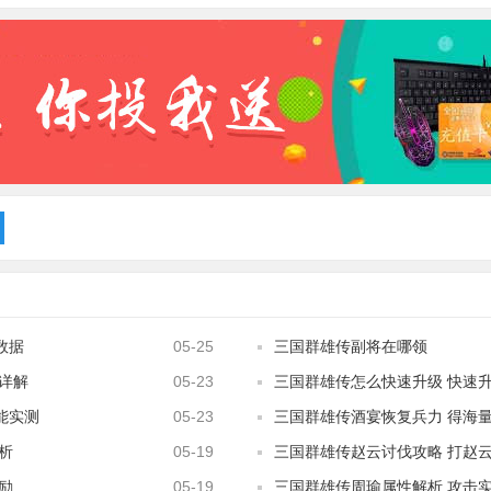
数据
05-25
三国群雄传副将在哪领
详解
05-23
三国群雄传怎么快速升级 快速
能实测
05-23
三国群雄传酒宴恢复兵力 得海
析
05-19
三国群雄传赵云讨伐攻略 打赵
励
05-19
三国群雄传周瑜属性解析 攻击