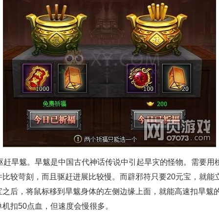
赶旱魃。旱魃是中国古代神话传说中引起旱灾的怪物。需要用
比较苛刻，而且驱赶进展比较慢。而辟邪符只要20元宝，就能立
宝之后，将鼠标移到旱魃身体的左侧边缘上面，就能高速扣旱魃的
机扣50点血，但速度会慢很多。