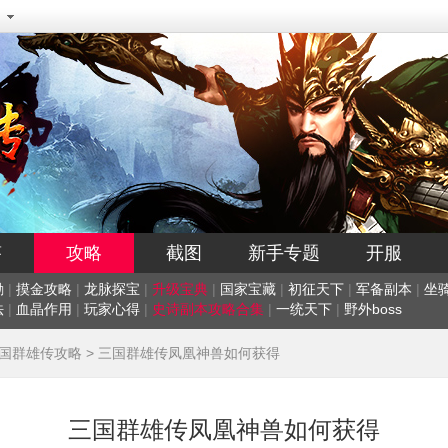
答
攻略
截图
新手专题
开服
励
|
摸金攻略
|
龙脉探宝
|
升级宝典
|
国家宝藏
|
初征天下
|
军备副本
|
坐
法
|
血晶作用
|
玩家心得
|
史诗副本攻略合集
|
一统天下
|
野外boss
国群雄传攻略
> 三国群雄传凤凰神兽如何获得
三国群雄传凤凰神兽如何获得