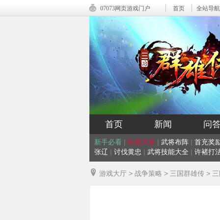
07073网页游戏门户
首页
全站导航
首页
新闻
问
新手必看
|
礼包大全
|
武将布阵
|
首充奖
张辽
|
讨伐黄忠
|
武将技能大全
|
许褚打
游戏大厅
>
战争策略
>
三国群雄传
>
三