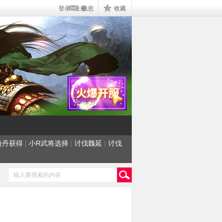
登录
|
注册
信息
收藏
骑丹获得
|
小R武将选择
|
讨伐魏延
|
讨伐