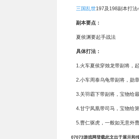
三国乱世
197及198副本打
副本要点：
夏侯渊要起手战法
具体打法：
1.火车夏侯穿烛龙带副将，起
2.小车周泰乌龟带副将，勋章
3.关羽霸下带副将，宝物给
4.甘宁凤凰带司马，宝物给
5.曹仁驱虎，一般如无意外曹
07073游戏网登载此文出于展示和