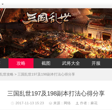
答
攻略
截图
武将大全
开服
乱世攻略
> 三国乱世197及198副本打法心得分享
三国乱世197及198副本打法心得分享
2017-11-13 15:23
来源：网络
作者：麻花