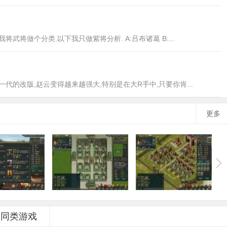
武将做个分类.以下我只做紫将分析. A:吕布诸葛 B:...
代的改版,赵云变得越来越强大,特别是在大R手中,只要你肯...
更多
同类游戏