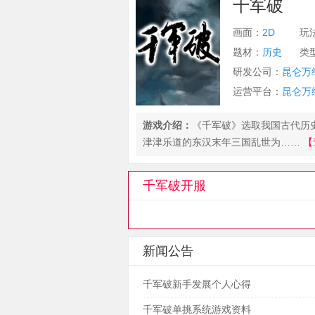
千军破
画面：
2D
玩
题材：
历史
类
研发公司：
昆仑万
运营平台：
昆仑万
游戏介绍：
《千军破》选取我国古代历
津津乐道的东汉末年三国乱世为……
【
千军破开服
新闻公告
千军破新手发展个人心得
千军破单挑系统游戏资料