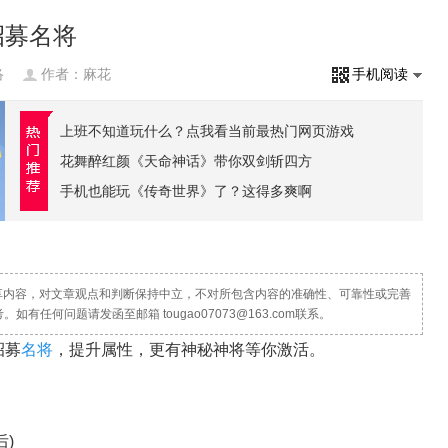
招募名将
络
作者：麻花
手机阅读
上班不知道玩什么？点我看当前最热门网页游戏
花舞醉红颜《天命神话》带你双剑斩四方
手机也能玩《传奇世界》了？这得多爽啊
分享内容，对文章观点和判断保持中立，不对所包含内容的准确性、可靠性或完善
任何问题请发函至邮箱 tougao07073@163.com联系。
招募
名将
，提升属性，更有神秘神将等你激活。
)