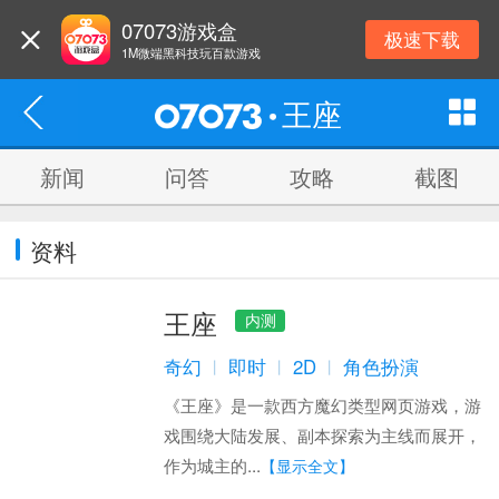
07073游戏盒
极速下载
1M微端黑科技玩百款游戏
王座
新闻
问答
攻略
截图
资料
王座
内测
奇幻
即时
2D
角色扮演
丨
丨
丨
《王座》是一款西方魔幻类型网页游戏，游
戏围绕大陆发展、副本探索为主线而展开，
作为城主的...
【显示全文】