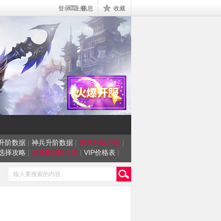
登录
|
注册
信息
收藏
升阶数据
|
神兵升阶数据
|
快速升级心得
|
选择攻略
|
装备BOSS位置
|
VIP价格表
|