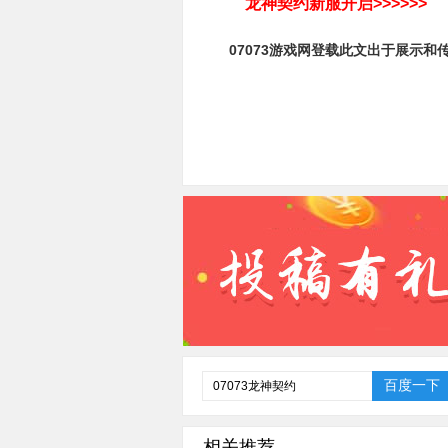
龙神契约新服开启>>>>>>
07073游戏网登载此文出于展示和
相关推荐