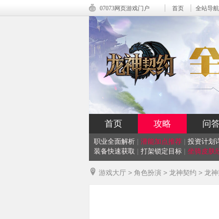
07073网页游戏门户
首页
全站导航
首页
攻略
问
职业全面解析
|
潜能加点推荐
|
投资计划
装备快速获取
|
打架锁定目标
|
坐骑皮肤
游戏大厅
>
角色扮演
>
龙神契约
>
龙神