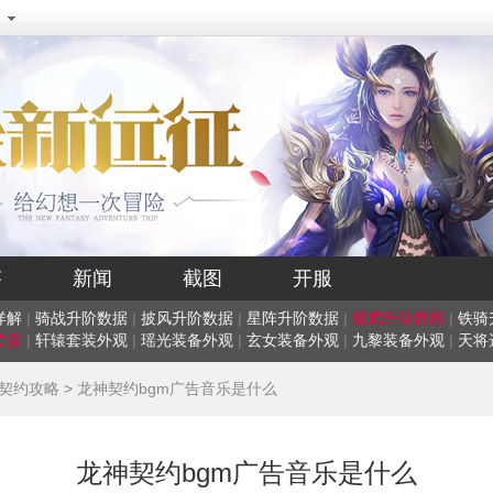
答
新闻
截图
开服
详解
|
骑战升阶数据
|
披风升阶数据
|
星阵升阶数据
|
魔武升阶数据
|
铁骑
欣赏
|
轩辕套装外观
|
瑶光装备外观
|
玄女装备外观
|
九黎装备外观
|
天将
契约攻略
> 龙神契约bgm广告音乐是什么
龙神契约bgm广告音乐是什么