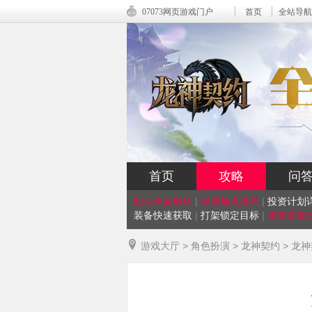
07073网页游戏门户
首页
全站导航
首页
攻略
问
职业全面解析
|
潜能加点推荐
|
投资计划
装备快速获取
|
打架锁定目标
|
坐骑皮肤
游戏大厅
>
角色扮演
>
龙神契约
>
龙神