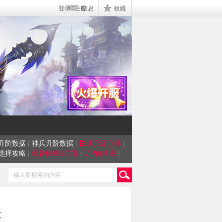
登录
|
注册
信息
收藏
升阶数据
|
神兵升阶数据
|
快速升级心得
|
选择攻略
|
装备BOSS位置
|
VIP价格表
|
表