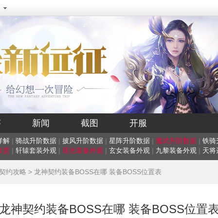
答
新闻
截图
开服
详解
|
骑战升阶数据
|
披风升阶数据
|
星阵升阶数据
|
魔武升阶数据
|
铁骑
欣赏
|
轩辕套装外观
|
瑶光装备外观
|
玄女装备外观
|
九黎装备外观
|
天将
契约攻略
> 龙神契约装备BOSS在哪 装备BOSS位置表
龙神契约装备BOSS在哪 装备BOSS位置