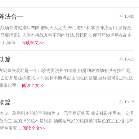
阵法合一
10-30
战场都讲究排兵布阵,借助天人之力,奇门遁甲术,掌握阵法运用,发挥更
,只要玩家进入副本挑战九种不同的阵法,领悟阵法便可巧妙运用在副本
! 玩家等…
阅读全文>>
劫篇
10-15
 古剑奇侠渡劫是一个比较需要漫长的道路,但是到底渡劫有没有技巧呢,
进去后开启挂机模式,同时鼠标不断点击技能栏的技能,这样就可以加快技
放频率比手…
阅读全文>>
物篇
10-15
本 2、刷完副本的珍宝阁抽奖 3、元宝商店购买 仙宠林副本里有一定几
色为主.蓝的掉的也不是很多.抽奖运气好的话能抽到紫色的宝宝,但几率
. 紫色宝宝…
阅读全文>>