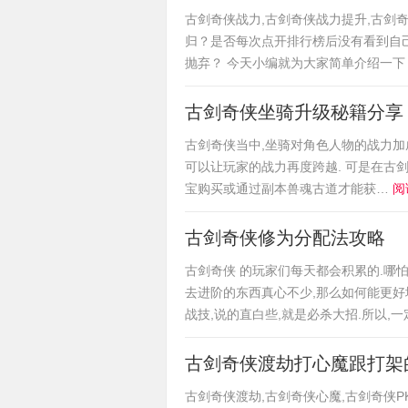
古剑奇侠战力,古剑奇侠战力提升,古剑
归？是否每次点开排行榜后没有看到自
抛弃？ 今天小编就为大家简单介绍一
古剑奇侠坐骑升级秘籍分享
古剑奇侠当中,坐骑对角色人物的战力加
可以让玩家的战力再度跨越. 可是在古
宝购买或通过副本兽魂古道才能获…
阅
古剑奇侠修为分配法攻略
古剑奇侠 的玩家们每天都会积累的.哪
去进阶的东西真心不少,那么如何能更好
战技,说的直白些,就是必杀大招.所以,
古剑奇侠渡劫打心魔跟打架
古剑奇侠渡劫,古剑奇侠心魔,古剑奇侠P