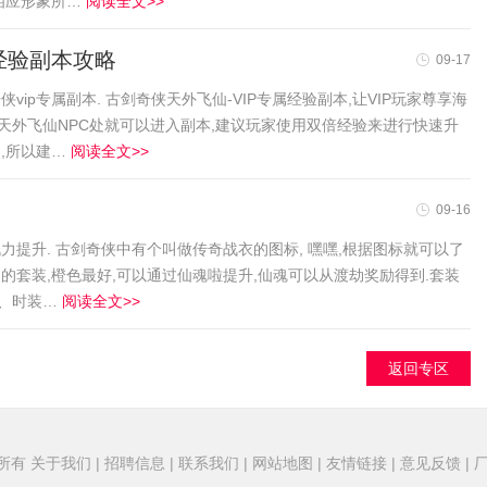
得相应形象所…
阅读全文>>
经验副本攻略
09-17
vip专属副本. 古剑奇侠天外飞仙-VIP专属经验副本,让VIP玩家尊享海
天外飞仙NPC处就可以进入副本,建议玩家使用双倍经验来进行快速升
的,所以建…
阅读全文>>
09-16
力提升. 古剑奇侠中有个叫做传奇战衣的图标, 嘿嘿,根据图标就可以了
...的套装,橙色最好,可以通过仙魂啦提升,仙魂可以从渡劫奖励得到.套装
器、时装…
阅读全文>>
返回专区
权所有
关于我们
|
招聘信息
|
联系我们
|
网站地图
|
友情链接
|
意见反馈
|