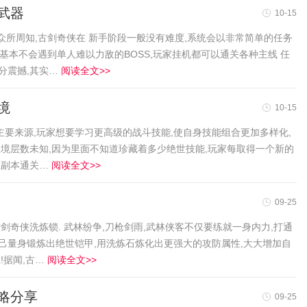
武器
10-15
 众所周知,古剑奇侠在 新手阶段一般没有难度,系统会以非常简单的任务
基本不会遇到单人难以力敌的BOSS,玩家挂机都可以通关各种主线 任
分震撼,其实…
阅读全文>>
境
10-15
要来源,玩家想要学习更高级的战斗技能,使自身技能组合更加多样化,
圣境层数未知,因为里面不知道珍藏着多少绝世技能,玩家每取得一个新的
且副本通关…
阅读全文>>
09-25
剑奇侠洗炼锁. 武林纷争,刀枪剑雨,武林侠客不仅要练就一身内力,打通
己量身锻炼出绝世铠甲,用洗炼石炼化出更强大的攻防属性,大大增加自
!据闻,古…
阅读全文>>
略分享
09-25