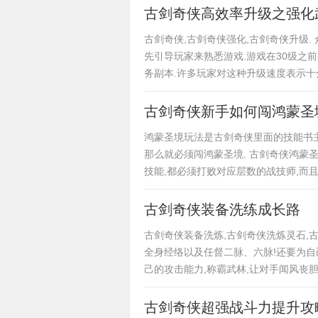
古剑奇侠高效率升级之强化
古剑奇侠,古剑奇侠强化,古剑奇侠升级.
先引导玩家来熟悉游戏.游戏在30级之前
务副本.许多玩家对这种升级速度表示十
古剑奇侠新手如何闯鸿蒙圣
鸿蒙圣境玩法是古剑奇侠里面的技能书主
那么就必须闯鸿蒙圣境. 古剑奇侠鸿蒙
技能,都必须打败对应层数的战技师,而
古剑奇侠装备洗练成长路
古剑奇侠装备洗炼,古剑奇侠洗炼灵石,古
全身经络以及任督二脉、六脉!还要为自
己的攻击能力,称霸武林,让对手闻风丧胆
古剑奇侠超强战斗力提升攻