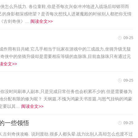
奇侠怎么升战力. 各位童鞋,你是否每次兴奋冲冲地进入战场后却铩羽而
己的身影都深感绝望？是否每次想找人进屠魔殿的时候别人都把你无情
下《古剑奇侠》…
阅读全文>>
09-25
成作用有目共睹,它几乎相当于玩家在游戏中的三成战力,坐骑升级无疑
剑奇侠中的坐骑升级却是需要相应等级的血脉珠,目前血脉珠只有通过元
读全文>>
09-25
怕你没时间刷单人副本,只是完成日常任务也会积累不少的.但是需要修为
地分配有限的修为呢？ 天纲篇,不愧为鸿蒙天书首篇,与怒气挂钩的鸿蒙
一定要以其…
阅读全文>>
的一些领悟
09-25
K,古剑奇侠攻略. 说到渡劫,很多人都头晕.战力比别人高却怎么也渡不过