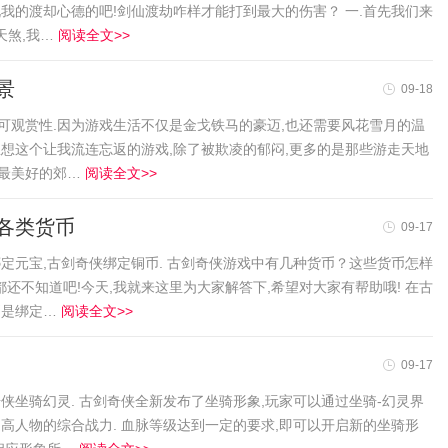
说我的渡却心德的吧!剑仙渡劫咋样才能打到最大的伤害？ 一.首先我们来
天煞,我…
阅读全文>>
景
09-18
可观赏性.因为游戏生活不仅是金戈铁马的豪迈,也还需要风花雪月的温
想想这个让我流连忘返的游戏,除了被欺凌的郁闷,更多的是那些游走天地
个最美好的郊…
阅读全文>>
各类货币
09-17
绑定元宝,古剑奇侠绑定铜币. 古剑奇侠游戏中有几种货币？这些货币怎样
还不知道吧!今天,我就来这里为大家解答下,希望对大家有帮助哦! 在古
别是绑定…
阅读全文>>
09-17
侠坐骑幻灵. 古剑奇侠全新发布了坐骑形象,玩家可以通过坐骑-幻灵界
提高人物的综合战力. 血脉等级达到一定的要求,即可以开启新的坐骑形