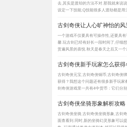
去,其实是渡却的方法不对.那我就来说
设定一下技能,Q技能很多人渡劫都是用
古剑奇侠让人心旷神怡的风
一个游戏不仅要具有可操作性,还要具有
馨.玩古剑已经有好长一段时间了,仔细
赏遍风景的喜悦.秋天是春天之后又一
古剑奇侠新手玩家怎么获得
古剑奇侠元宝,古剑奇侠铜币,古剑奇侠
获得？我想这个问题还有很多新手玩家都
剑奇侠游戏里一共有4中货币：它们分
古剑奇侠坐骑形象解析攻略
古剑奇侠坐骑,古剑奇侠坐骑形象,古剑奇
面查看到.同时,新的坐骑幻灵形象可以