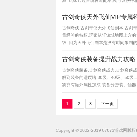
象. 玩家通过兽魂古道副本,就可以获
古剑奇侠天外飞仙VIP专属
古剑奇侠,古剑奇侠天外飞仙副本,古剑奇侠
量经验的特权.玩家从轩辕城地图上方的
级. 因为天外飞仙副本是没有时间限制
古剑奇侠装备提升战力攻略
古剑奇侠装备,古剑奇侠战力,古剑奇侠战
解到装备的进度咯,30级、40级、50级
凑齐有额外属性加成.装备分套装、仙
1
2
3
下一页
Copyright
©
2002-2019 07073游戏网版