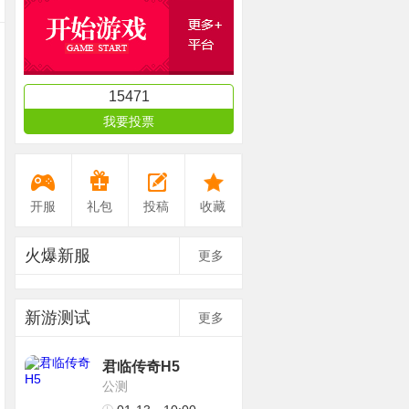
15471
我要投票
开服
礼包
投稿
收藏
火爆新服
更多
新游测试
更多
君临传奇H5
公测