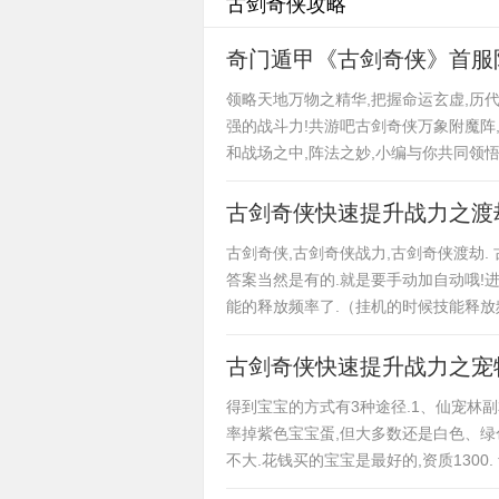
古剑奇侠攻略
奇门遁甲《古剑奇侠》首服
领略天地万物之精华,把握命运玄虚,历代
强的战斗力!共游吧古剑奇侠万象附魔阵
和战场之中,阵法之妙,小编与你共同领悟
古剑奇侠快速提升战力之渡
古剑奇侠,古剑奇侠战力,古剑奇侠渡劫.
答案当然是有的.就是要手动加自动哦!
能的释放频率了.（挂机的时候技能释
古剑奇侠快速提升战力之宠
得到宝宝的方式有3种途径.1、仙宠林副
率掉紫色宝宝蛋,但大多数还是白色、绿
不大.花钱买的宝宝是最好的,资质1300