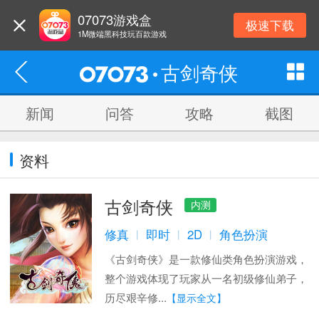
07073游戏盒
极速下载
1M微端黑科技玩百款游戏
古剑奇侠
新闻
问答
攻略
截图
资料
古剑奇侠
内测
修真
即时
2D
角色扮演
丨
丨
丨
《古剑奇侠》是一款修仙类角色扮演游戏，
整个游戏体现了玩家从一名初级修仙弟子，
历尽艰辛修...
【显示全文】