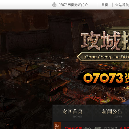
07073网页游戏门户
首页
全站导航
攻城掠地你不知道的那些小窍门
攻城掠地最新副本查询器 更新到210
攻城掠地新版阵法优缺点详解
攻城掠地八级王朝决战攻略
热
软醒和必醒
|
晶石小技能
|
战车改造
|
新版