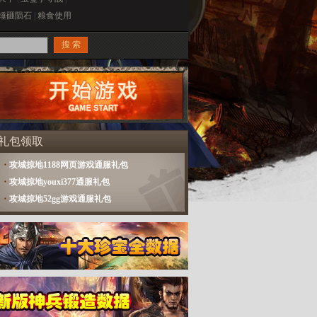
锤砸陨石
|
粮食使用
礼包领取
・
攻城掠地1188网页游戏通服礼包
・
攻城掠地youxi377通服礼包
・
攻城掠地52gg游戏通服礼包