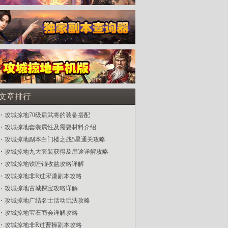
文章排行
・
攻城掠地70级后武将的装备搭配
・
攻城掠地套装属性及需要材料介绍
・
攻城掠地副本白门楼之战5星通关攻略
・
攻城掠地九大套装获得及用途详解攻略
・
攻城掠地铁匠铺收益攻略详解
・
攻城掠地非R过宋谦副本攻略
・
攻城掠地古城探宝攻略详解
・
攻城掠地广结名士活动玩法攻略
・
攻城掠地宝石商会详解攻略
・
攻城掠地非R过曹操副本攻略