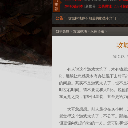
门
推
204祝融副本
|
新世界
|
套装属性
|
205马超
攻城掠地由讨伐董卓取代木牛流马合理
荐
公告:
攻城掠地你不知道的那些小窍门
攻城掠地最新副本查询器 更新到210
战争策略
>
攻城掠地
>
玩家语录
>
攻
2017-1
有人说这个游戏太坑了，木有钱就木有办
R，继续让您感觉木有办法混下去对吗?
的问题。其实不是游戏太坑了，也不是
时左右时间。请不要去和大R比。说他
30元党之类，有9件4星装。甚至更给
大哥您想想。别人最少在16小时，冲
就觉得这个游戏太坑了，不公平。那如
但更偏向勤恳付出的一方。您可以和也