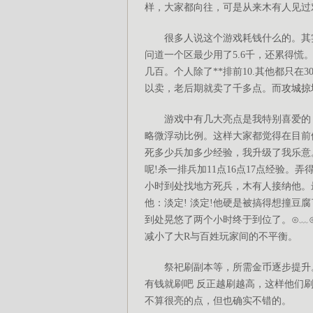
样，大家都向往，可是从来木有人见过
很多人说这个游戏耗钱什么的。其实
问道一个区最少用了5.6千，还累得慌
几百。个人除了**排前10.其他都只
以卖，老后期就卖了千多点。而
攻城掠
游戏中有几大亮点是我特别喜爱的：
略微浮动比例。这样大家都觉得在目前
死多少兵加多少经验，我升级了我乐意
呢!杀一排兵加11点16点17点经验。
小时到处找地方死兵，木有人接纳他。
他：淡定! 淡定!他硬是被搞得想撞豆
到处晃悠了两个小时终于到位了。⊙﹏
减小了大R与百姓玩家间的不平衡。
祭祀刷副本等，所需金币逐步提升。
有钱就刷吧 反正越刷越高，这样他们
不算很亮的点，但也确实不错的。