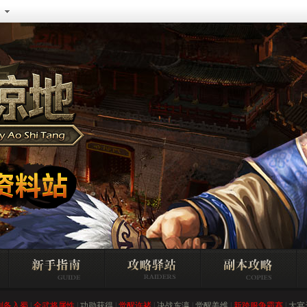
刘备入蜀
|
全武将属性
|
功勋获得
|
觉醒许褚
|
决战东瀛
|
觉醒姜维
|
新跨服争霸赛
|
大宴