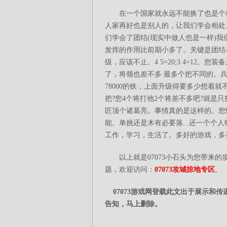
在一个国家就永远不能换了也是个很
人家再好也是别人的，让我们学会相处
们学会了团结(现实中做人也是一样)
发挥的作用比前期小多了。关键是团结与
级，应该不止。4 5=20;3 4=12
了，将领也差不多 最多个把不同的。兵器
78000的铁，上面升级得要多少想着就不
把?您4个将打他2个将差不多吧?就是
匠顶个诸葛亮。事情真的是这样的。您慢
能。单挑还是木有必要落...还一个个
工作，学习，生活了。多好的游戏，多
以上就是07073小石头为您带来的
题，欢迎访问：
07073攻城掠地专区
。
07073游戏网登载此文出于展示和
告知，马上删除。