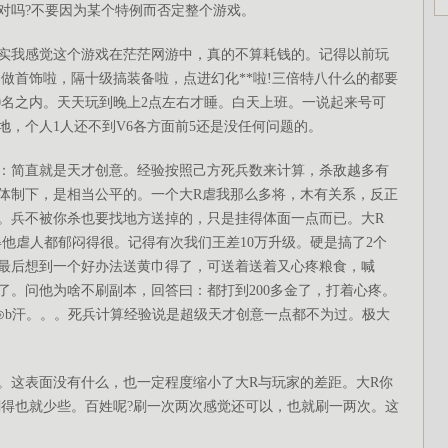
对吗?不要因为某个特例而否定整个游戏。
我感觉这个游戏在茫茫网游中，真的不算耗钱的。记得以前玩
。做首饰啦，隔十级搞装备啦，点进幻化**啦!三倍特八什么的都要
在30名之内。天天玩到晚上2点左右才睡。白天上班。一说起来号可
地
，个人1人还不到V6各方面前5还是没任何问题的。
简直就是天才创意。经验按照己方死兵数来计算，杀敌越多有
体制下，是相当公平的。一个大R虐我那么多将，木有关系，反正
。兵不被你杀也要找地方送掉的，只是挂得体面一点而已。大R
弄得他虐人都郁闷得很。记得有次我们王差10万升级。硬是搞了2个
最后想到一个好办法送黄巾得了，可送着送着又心疼粮食，喊
腐了。问他为啥不刷副本，回答曰：都打到200多金了，打着心疼。
⊙b汗。。。死兵计算经验说是超级天才创意一点都不为过。极大
这表面没有什么，也一定程度缩小了大R与玩家的差距。大R你
刷得也就少些。百姓呢?刷一次两次感觉还可以，也就刷一两次。这