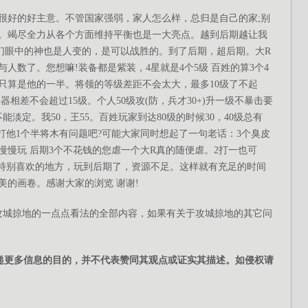
好的好主意。不管国家强弱，家人怎么样，总归是自己的家;别
。竭尽全力从各个方面维持平衡也是一大亮点。越到后期越让我
我们眼中的神也是人变的，是可以战胜的。到了后期，超后期。大R
人数了。您想嘛!装备都是紫装，4星就是4个5级 百姓的算3个4
。您装备只算是他的一半。将领的等级差距不会太大，最多10级了不起
相差不会超过15级。个人50级攻(防，兵才30+)升一级不暴击要
能淡定。我50，王55。百姓玩家到达80级的时候30，40级总有
只打他1个半将木有问题吧?可能大家同时想起了一句老话：3个臭皮
慢玩 后期3个不花钱的您虐一个大R真的随便虐。2打一也可
人特别喜欢的地方，玩到后期了，资源不足。这样就有充足的时间
美的画卷。感谢大家的浏览 谢谢!
攻城掠地的一点点看法的全部内容，如果有关于攻城掠地的其它问
传递更多信息的目的，并不代表赞同其观点或证实其描述。如侵权请