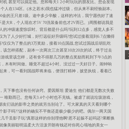
机 甚至可以搞定他。您和每天1 2小时玩玩的朋友比。您会发现
个人在134区。(水之若水)我也猛冲过级，但从来不刷经验副本。
000金的王只差1级。途中多少辛酸，这样的冲法，我宁愿伤好了速
是大R，个人现在才5V 70洗装备前也才2V而已。)周围都说我是
人的冲级速度惊叹时。背后都是什么吗?玩到12点多，感觉人多不
仅为了人少好打城，好打远征好升级吗?您试过接着混到6.7点懒得
?仅仅为了整点的3万奖励，接着10点国战.您试过国战后胡乱吃
，该怎样搭配，副本一次两次三次甚至10次20次的试，终于过去
着游戏里该怎样，还有舍不得那几万的整点奖励而耗到下午3点的
菜，木有时间做。睡觉不超过4小时。没过过一天好日子。闹钟响
起来，可一看到国战即将来临，便强打精神，披坚执锐，看着己
天下事也没有任何诀窍。爱因斯坦 爱迪生 他们都是无数次失败
 唯勤而已。您每天3.4个小时也不充钱。被虐了就说垃圾游戏，
然朋友们说的影帝之类的就另当别论了。可大家真的天天看到哪个
00个影子吗??这样的确实不平衡还是极少极少的吧。偶尔一两天国
几千丢影子玩?真那这样的你别理他啊!惹不起躲不起吗还?果断换
就像美丽聪明温柔大方活泼开朗有钱还对你死心塌地的美女一