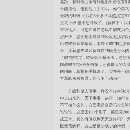
差距，有时候占据有利地形出击在有利时
哥能虐他，俯视他并丢句吗，你个菜鸟!
最狠的时候 比我们3天拿下马超搞定2
度去上班 也不想冲级了。(解释下：我不
冲级达人。可您知道在游戏中朋友为个
好升级。您会把闹钟调到凌晨3点吗?仅
出去吃饭直接睡觉，闹钟又调到9点多吗
饭。接着总去试装备属性到底是怎么的
了吗?您试过，吃完饭又睡不着，总想
国战吗?吃饭最多两顿，还都是买的卤
的瞬间，真想把手机砸了。实在是不想
方军队
所向披靡
，您会不心动吗?
升级和做人做事一样没有任何诀窍，
中走出来的。天下事唯一诀窍，知行合一
不平衡什么的，自己觉得合适吗??当
谁谁谁，这里丢100个影子，那里弄2
战正常。真的有脑残到天天这样吗?一天
区无需解释。这些是极少极少的特例，