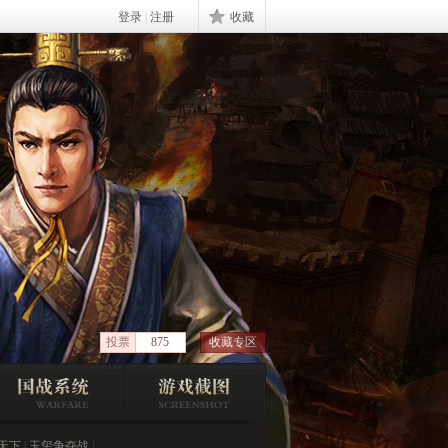
登录
|
注册
信息
收藏
投票
875
收藏专区
天下
|
玉玺争夺战
|