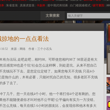
副本
|
朱雀套装
|
真驱虎套装
|
卡副本
|
前中期武将招募
|
白门楼困难模式
|
镇守襄阳
|
神
吗
文章搜索
城掠地的一点点看法
2-13 16:52 来源：网络 作者：三个小石头
法玩.走吧走吧，相约98。可即使您相约98了 98里还是有大
然后感觉98也是个坑!社会怎么这样啊，到处是坑。从来不想自己
不充钱玩不下去。是您定位定错了。如果您每天不充钱 只花4小
们是拖什么的，木有必要，只能衬托自己的无知。很多老区不充钱
力的多了去了。
了几千。您一天在线4个小时。他一个将打你4个还有剩的。您
果他不能随便虐你才叫对他不公平呢!公平偏向有实力一方没错。
不怎么充钱，每天在线5 6小时的朋友比，会发现你和他木有多大