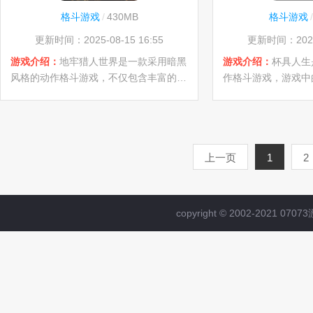
格斗游戏
/
430MB
格斗游戏
/
更新时间：2025-08-15 16:55
更新时间：2025-
游戏介绍：
地牢猎人世界是一款采用暗黑
游戏介绍：
杯具人生
风格的动作格斗游戏，不仅包含丰富的内
作格斗游戏，游戏中
容，还有汉化版可供安卓用户下载。游戏
生，它们拥有独特的
的可玩性极高，拥有大量地牢场景等待玩
操控。你将面临众多
家去探索。在神秘的地牢世界中，玩家可
场景中进行激战，力
以尽情探险，享受无尽的乐趣。喜欢的小
游戏风格简约，打击
上一页
1
2
伙伴快来下载体验看看吧！
致的战斗体验。挑选
战各个关卡，感受那
copyright © 2002-2021 