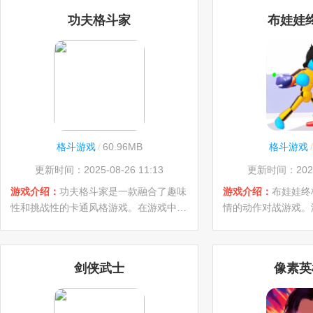
功夫格斗家
布娃娃
格斗游戏
/
60.96MB
格斗游戏
/
更新时间：2025-08-26 11:13
更新时间：2025-
游戏介绍：
功夫格斗家是一款融合了趣味
游戏介绍：
布娃娃终
性和挑战性的卡通风格游戏。在游戏中，
情的动作对战游戏。
你将化身为一位技艺高超的武术格斗者，
控众多造型各异的布
通过连续击败对手来增强你的格斗技巧。
都拥有独特的属性和
你将享受到多样化的招式搭配和流畅的操
需要运用智慧与策略
剑侠武士
像素英
作体验，体验到真实的打击感。游戏提供
历一场场惊心动魄的
了多种风格独特的对手和关卡设计，让你
利。穿梭于不同场景
在战斗过程中不断超越自我。喜欢的不妨
每一次致命的攻击和