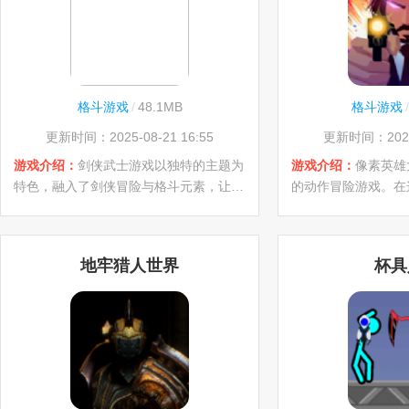
来下载吧！
样的快感。
格斗游戏
/
48.1MB
格斗游戏
/
更新时间：2025-08-21 16:55
更新时间：2025-
游戏介绍：
剑侠武士游戏以独特的主题为
游戏介绍：
像素英雄
特色，融入了剑侠冒险与格斗元素，让玩
的动作冒险游戏。在
家在享受战斗的同时，也能更高效地运用
世界中，你将加入英
资源进行冒险。在游戏中，玩家可根据个
之士展开激烈竞争。
人喜好选择合适的武器，进行激烈的战
势力，你将面临重重
地牢猎人世界
杯具
斗，操作更加流畅。这种挑战体验充满了
的选择。面对诸多难
新鲜感。此外，游戏中的Q萌动画形象挥
赴，展现你的卓越操
剑砍杀的场景，更是趣味横生。喜欢的不
武器，投入一场场紧
妨来下载吧！