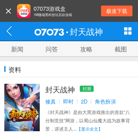
07073游戏盒
极速下载
1M微端黑科技玩百款游戏
封天战神
新闻
问答
攻略
截图
资料
封天战神
封测
修真
即时
2D
角色扮演
丨
丨
丨
《封天战神》是由大黑游戏推出的首款“八
分制竞技”网游，以蜀山仙魔大战为故事背
景，讲述主人...
【显示全文】