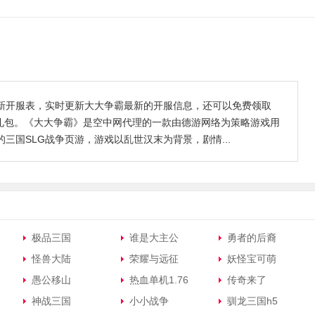
新开服表，实时更新大大争霸最新的开服信息，还可以免费领取
开服礼包。《大大争霸》是空中网代理的一款由德游网络为策略游戏用
三国SLG战争页游，游戏以乱世汉末为背景，剧情...
极品三国
谁是大主公
勇者的后裔
怪兽大陆
荣耀与远征
妖怪宝可萌
愚公移山
热血单机1.76
传奇来了
神战三国
小小战争
驯龙三国h5