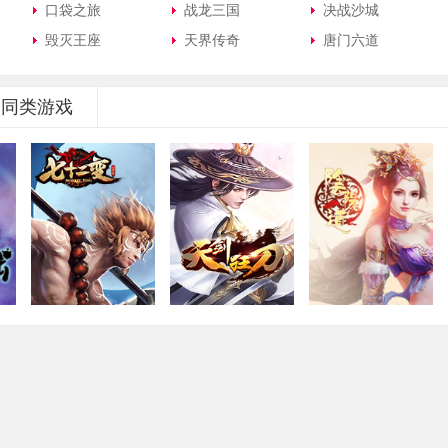
口袋之旅
战龙三国
决战沙城
毁灭王座
天界传奇
唐门六道
同类游戏
大闹天宫七十二变
天剑狂刀
阴阳道
合
角色扮演·2D·即时
2D·即时·角色扮演
角色扮演·2D·即时
H5