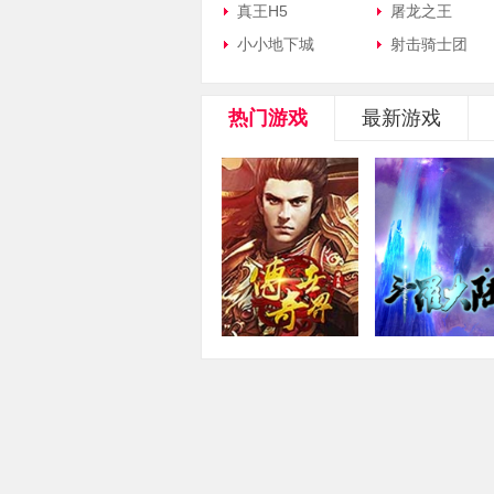
真王H5
屠龙之王
小小地下城
射击骑士团
热门游戏
最新游戏
传奇世界
斗罗大陆
角色扮演·2.5D·即时
角色扮演·2D·回