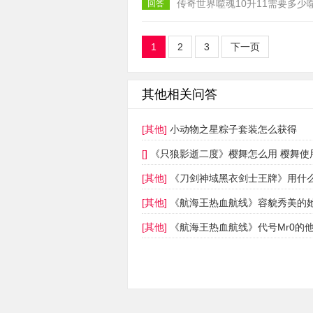
传奇世界噬魂10升11需要多少噬
回答
1
2
3
下一页
其他相关问答
[其他]
小动物之星粽子套装怎么获得
[]
《只狼影逝二度》樱舞怎么用 樱舞使
[其他]
[其他]
[其他]