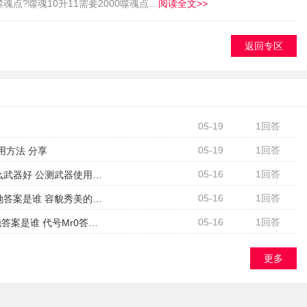
魂点?噬魂10升11需要2000噬魂点…
阅读全文>>
返回专区
05-19
1回答
05-19
1回答
用方法 分享
05-16
1回答
《刀剑神域黑衣剑士王牌》用什么武器好 公测武器使用选择推荐
05-16
1回答
《航海王热血航线》容貌秀美的她答案是谁 容貌秀美的她答案一览
05-16
1回答
《航海王热血航线》代号Mr0的他答案是谁 代号Mr0答案攻略
更多